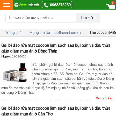
0
0968373239
Tìm kiếm
Trang chủ
Mạng lưới lamdepthiennhien.vn
The cocoon Miề
Gel bí đao rửa mặt cocoon làm sạch sâu bụi bẩn và dầu thừa
giúp giảm mụn ẩn ở Đồng Tháp
Ngày:
21-08-2020
Sản phẩm gel bí đao rửa mặt cocoon chứa các thành
phần tự nhiên gồm bí đao, rau má, tràm trà, bổ sung
thêm Vitamin B3, B5, Betaine. Gel rửa mặt bí đao có
pH 5.5 giúp làm sạch sâu bụi bẩn và dầu thừa ở Đồng
Tháp, gel bí đao rửa mặt làm giảm việc hình thành
mụn ẩn mà vẫn giữ được độ ẩm mịn tự nhiên và không gây khô da sau khi
sử dụng ở Đồng Tháp.
Xem chi tiết
Gel bí đao rửa mặt cocoon làm sạch sâu bụi bẩn và dầu thừa
giúp giảm mụn ẩn ở Cần Thơ