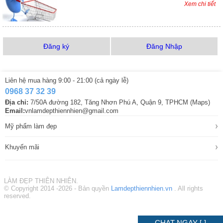
Xem chi tiết
Đăng ký
Đăng Nhập
Liên hệ mua hàng 9:00 - 21:00 (cả ngày lễ)
0968 37 32 39
Địa chỉ:
7/50A đường 182, Tăng Nhơn Phú A, Quận 9, TPHCM (Maps)
Email:
vnlamdepthiennhien@gmail.com
›
Mỹ phẩm làm đẹp
›
Khuyến mãi
LÀM ĐẸP THIÊN NHIÊN.
© Copyright 2014 -2026 - Bản quyền
Lamdepthiennhien.vn
. All rights
reserved.
CHAT NGAY [-]