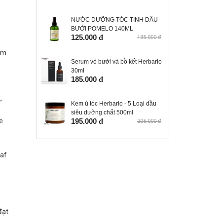
NƯỚC DƯỠNG TÓC TINH DẦU
BƯỞI POMELO 140ML
125.000 đ
135.000 đ
ễm
Serum vỏ bưởi và bồ kết Herbario
30ml
185.000 đ
,
Kem ủ tóc Herbario - 5 Loại dầu
siêu dưỡng chất 500ml
e
195.000 đ
205.000 đ
eaf
đạt