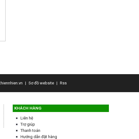
hiennhien.vn
|
Sơ đồ website
|
Rss
KHÁCH HÀNG
Liên hệ
Trợ giúp
Thanh toán
Hướng dẫn đặt hàng