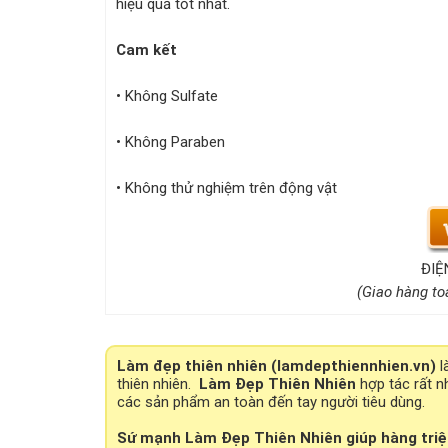
hiệu quả tốt nhất.
Cam kết
• Không Sulfate
• Không Paraben
• Không thử nghiệm trên động vật
ĐIỆ
(Giao hàng to
Làm đẹp thiên nhiên (lamdepthiennhien.vn)
l
thiên nhiên.
Làm Đẹp Thiên Nhiên
hợp tác rất n
các sản phẩm an toàn đến tay người tiêu dùng.
Sứ mạnh Làm Đẹp Thiên Nhiên giúp hàng tri