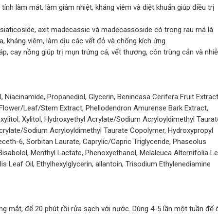
tính làm mát, làm giảm nhiệt, kháng viêm và diệt khuẩn giúp điều trị
 asiaticoside, axit madecassic và madecassoside có trong rau má là
a, kháng viêm, làm dịu các vết đỏ và chống kích ứng.
áp, cay nồng giúp trị mụn trứng cá, vết thương, côn trùng cắn và nhi
ol, Niacinamide, Propanediol, Glycerin, Benincasa Cerifera Fruit Extract
m Flower/Leaf/Stem Extract, Phellodendron Amurense Bark Extract,
oxylitol, Xylitol, Hydroxyethyl Acrylate/Sodium Acryloyldimethyl Taurat
crylate/Sodium Acryloyldimethyl Taurate Copolymer, Hydroxypropyl
eth-6, Sorbitan Laurate, Caprylic/Capric Triglyceride, Phaseolus
Bisabolol, Menthyl Lactate, Phenoxyethanol, Melaleuca Alternifolia L
lis Leaf Oil, Ethylhexylglycerin, allantoin, Trisodium Ethylenediamine
g mắt, để 20 phút rồi rửa sạch với nước. Dùng 4-5 lần một tuần để 