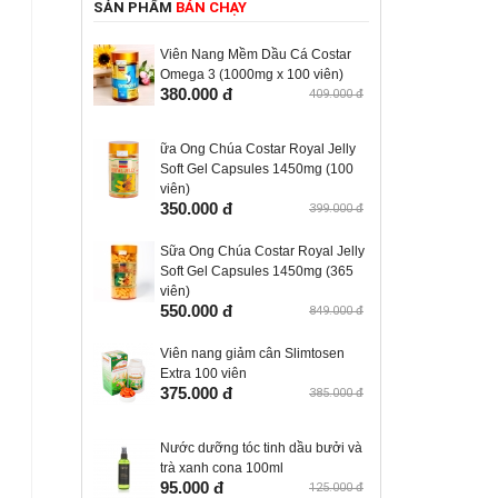
SẢN PHẨM
BÁN CHẠY
Viên Nang Mềm Dầu Cá Costar
Omega 3 (1000mg x 100 viên)
380.000 đ
409.000 đ
ữa Ong Chúa Costar Royal Jelly
Soft Gel Capsules 1450mg (100
viên)
350.000 đ
399.000 đ
Sữa Ong Chúa Costar Royal Jelly
Soft Gel Capsules 1450mg (365
viên)
550.000 đ
849.000 đ
Viên nang giảm cân Slimtosen
Extra 100 viên
375.000 đ
385.000 đ
Nước dưỡng tóc tinh dầu bưởi và
trà xanh cona 100ml
95.000 đ
125.000 đ