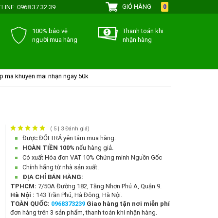
GIỎ HÀNG
LINE:
0968 37 32 39
0
100% bảo vệ
Thanh toán khi
người mua hàng
nhận hàng
h điểm của lamdepthiennhien.vn
p mã khuyến mãi nhận ngay 50k
ơng trình khuyến mãi của Lamdepthiennhien.vn
yến mãi đặc biệt dành cho 20/10
 1 tặng 1
(
5
|
3
Đánh giá)
Được ĐỔI TRẢ
yên tâm mua hàng.
HOÀN TIỀN 100%
nếu hàng giả.
Có xuất Hóa đơn VAT 10% Chứng minh Nguồn Gốc
Chính hãng từ nhà sản xuất.
ĐỊA CHỈ BÁN HÀNG:
TPHCM:
7/50A Đường 182, Tăng Nhơn Phú A, Quận 9.
Hà Nội :
143 Trần Phú, Hà Đông, Hà Nội.
TOÀN QUỐC:
0968373239
Giao hàng tận nơi
miễn phí
đơn hàng trên 3 sản phẩm, thanh toán khi nhận hàng.