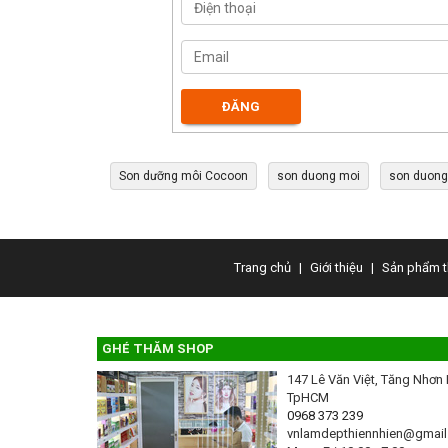
Son dưỡng môi Cocoon
son duong moi
son duong
Trang chủ
|
Giới thiệu
|
Sản phẩm t
GHÉ THĂM SHOP
147 Lê Văn Việt, Tăng Nhơn 
TpHCM
0968 373 239
vnlamdepthiennhien@gmai