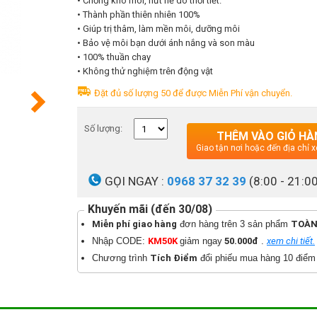
• Chống khô môi, nứt nẻ do thời tiết.
• Thành phần thiên nhiên 100%
• Giúp trị thâm, làm mền môi, dưỡng môi
• Bảo vệ môi bạn dưới ánh nắng và son màu
• 100% thuần chay
• Không thử nghiệm trên động vật
Đặt đủ số lượng 50 để được Miễn Phí vận chuyển.
Số lượng:
THÊM VÀO GIỎ HÀ
Giao tận nơi hoặc đến địa chỉ
GỌI NGAY :
0968 37 32 39
(8:00 - 21:0
Khuyến mãi (đến 30/08)
Miễn phí giao hàng
đơn hàng trên 3 sản phẩm
TOÀN
Nhập CODE:
KM50K
giảm ngay
50.000đ
.
xem chi tiết.
Chương trình
Tích Điểm
đổi phiếu mua hàng 10 điểm