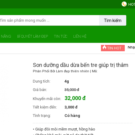
HOT
Tìm kiếm
Tíc
C NĂNG
BÍ QUYẾT LÀM ĐẸP
TIN TỨC
LIÊN HỆ
Nhậ
TIN HOT :
Chư
Son dưỡng dầu dừa bến tre giúp trị thâm
Khu
Phân Phối Bởi
Làm đẹp thiên nhiên
| Mã:
Mua
Dung tích:
4g
Giá bán:
35,000 đ
32,000 đ
Khuyến mãi còn:
Tiết kiệm đến:
3,000 đ
Tình trạng:
Có hàng
• Giúp đôi môi mềm mượt, hồng hào