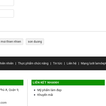
 moi thien nhien
son duong
hiên nhiên
|
Thực phẩm chức năng
|
Tin tức
|
Liên hệ
|
Mạng lưới lamdept
LIÊN KẾT NHANH
Phú A, Quận 9,
Mỹ phẩm làm đẹp
Khuyến mãi
l.com