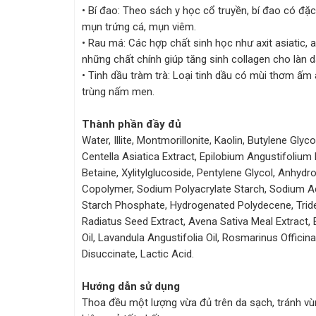
• Bí đao: Theo sách y học cổ truyền, bí đao có đặc 
mụn trứng cá, mụn viêm.
• Rau má: Các hợp chất sinh học như axit asiatic,
những chất chính giúp tăng sinh collagen cho làn d
• Tinh dầu tràm trà: Loại tinh dầu có mùi thơm ấm 
trùng nấm men.
Thành phần đầy đủ
Water, Illite, Montmorillonite, Kaolin, Butylene Glyc
Centella Asiatica Extract, Epilobium Angustifoliu
Betaine, Xylitylglucoside, Pentylene Glycol, Anhydr
Copolymer, Sodium Polyacrylate Starch, Sodium A
Starch Phosphate, Hydrogenated Polydecene, Tridec
Radiatus Seed Extract, Avena Sativa Meal Extract, 
Oil, Lavandula Angustifolia Oil, Rosmarinus Officina
Disuccinate, Lactic Acid.
Hướng dẫn sử dụng
Thoa đều một lượng vừa đủ trên da sạch, tránh vùn