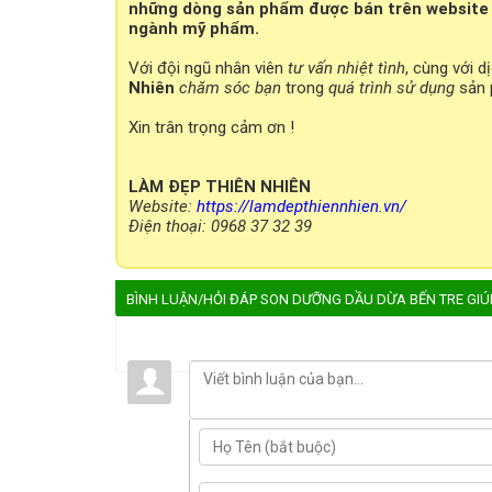
những dòng sản phẩm được bán trên website 
ngành mỹ phẩm.
Với đội ngũ nhân viên
tư vấn nhiệt tình
, cùng với d
Nhiên
chăm sóc bạn
trong
quá trình sử dụng
sản 
Xin trân trọng cảm ơn !
LÀM ĐẸP THIÊN NHIÊN
Website:
https://lamdepthiennhien.vn/
Điện thoại: 0968 37 32 39
BÌNH LUẬN/HỎI ĐÁP SON DƯỠNG DẦU DỪA BẾN TRE GIÚ