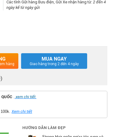
Các tỉnh Gữi hàng Bưu điện, Gữi Xe nhận hàng từ:
2 đến 4
ngày kể từ ngày gửi
NG
MUA NGAY
 xem hàng
Giao hàng trong 2 đến 4 ngày
0)
 QUỐC
.
xem chi tiết.
 100k.
Xem chi tiết
HƯỚNG DẪN LÀM ĐẸP
Strong Hair ngăn ngừa tóc rụng và