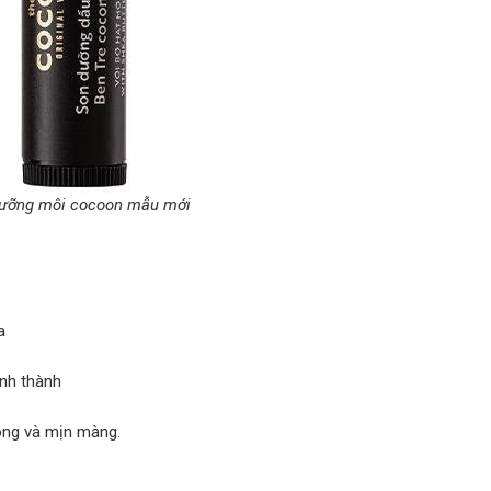
ưỡng môi cocoon mẫu mới
a
ình thành
bóng và mịn màng.