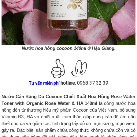
Nước hoa hồng cocoon 140ml ở Hậu Giang.
hotline:
0968 37 32 39
Tư vấn miễn phí
Nước Cân Bằng Da Cocoon Chiết Xuất Hoa Hồng Rose Water
Toner
with Organic Rose Water & HA 140ml
là dòng nước hoa
hồng đến từ thương hiệu mỹ phẩm Cocoon của Việt Nam, bổ sung
Vitamin B3, HA và chiết xuất cam thảo giúp cung cấp độ ẩm cần
thiết cho da và giảm các tình trạng tấy đỏ do mụn sưng, mụn viêm
gây ra. Đặc biệt, sản phẩm chứa công thức không chứa cồn và có
tác dụng cân bằng độ pH, giảm dầu, làm sạch lỗ chân lông, cải