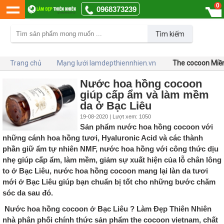
0
0968373239
Tìm kiếm
Trang chủ
Mạng lưới lamdepthiennhien.vn
The cocoon Miề
Nước hoa hồng cocoon
giúp cấp ẩm và làm mềm
da ở Bạc Liêu
19-08-2020 | Lượt xem: 1050
Sản phẩm nước hoa hồng cocoon với
những cánh hoa hồng tươi, Hyaluronic Acid và các thành
phần giữ ẩm tự nhiên NMF, nước hoa hồng với công thức dịu
nhẹ giúp cấp ẩm, làm mềm, giảm sự xuất hiện của lỗ chân lông
to ở Bạc Liêu, nước hoa hồng cocoon mang lại làn da tươi
mới ở Bạc Liêu giúp bạn chuẩn bị tốt cho những bước chăm
sóc da sau đó.
Nước hoa hồng cocoon ở Bạc Liêu ? Làm Đẹp Thiên Nhiên
nhà phân phối chính thức sản phẩm the cocoon vietnam, chất