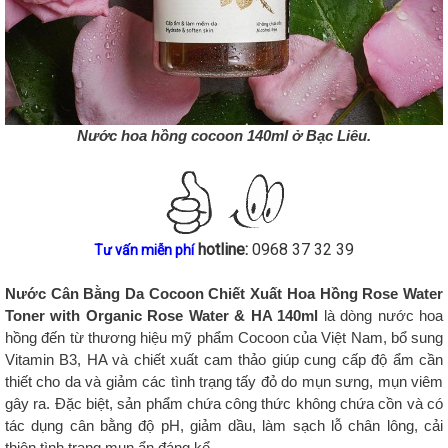
Nước hoa hồng cocoon 140ml ở Bạc Liêu.
hotline:
0968 37 32 39
Tư vấn miễn phí
Nước Cân Bằng Da Cocoon Chiết Xuất Hoa Hồng Rose Water
Toner
with Organic Rose Water & HA 140ml
là dòng nước hoa
hồng đến từ thương hiệu mỹ phẩm Cocoon của Việt Nam, bổ sung
Vitamin B3, HA và chiết xuất cam thảo giúp cung cấp độ ẩm cần
thiết cho da và giảm các tình trạng tấy đỏ do mụn sưng, mụn viêm
gây ra. Đặc biệt, sản phẩm chứa công thức không chứa cồn và có
tác dụng cân bằng độ pH, giảm dầu, làm sạch lỗ chân lông, cải
thiện tình trạng mụn ẩn đáng kể.