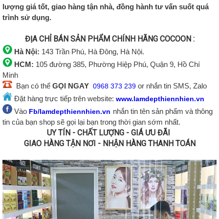
lượng giá tốt, giao hàng tận nhà, đồng hành tư vấn suốt quá
trình sử dụng.
ĐỊA CHỈ BÁN SẢN PHẨM CHÍNH HÃNG COCOON :
Hà Nội:
143 Trần Phú, Hà Đông, Hà Nội.
HCM:
105 đường 385, Phường Hiệp Phú, Quận 9, Hồ Chí
Minh
Bạn có thể
GỌI NGAY
or nhắn tin SMS, Zalo
0968 373 239
Đặt hàng trực tiếp trên website:
www.lamdepthiennhien.vn
Vào
nhắn tin tên sản phẩm và thông
Fb/lamdepthiennhien.vn
tin của bạn shop sẽ gọi lại bạn trong thời gian sớm nhất.
UY TÍN - CHẤT LƯỢNG - GIÁ ƯU ĐÃI
GIAO HÀNG TẬN NƠI - NHẬN HÀNG THANH TOÁN