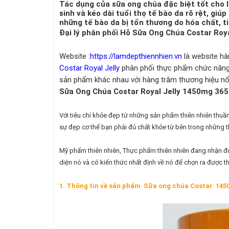
Tác dụng của sữa ong chúa đặc biệt tốt cho 
sinh và kéo dài tuổi thọ tế bào da rõ rệt, gi
những tế bào da bị tổn thương do hóa chất, tia
Đại lý phân phối Hỗ Sữa Ong Chúa Costar Royal
Website :
https://lamdepthiennhien.vn
là website h
Costar Royal Jelly
phân phối thực phẩm chức năng 
sản phẩm khác nhau với hàng trăm thương hiệu nổ
Sữa Ong Chúa Costar Royal Jelly 1450mg 365 
Với tiêu chí khỏe đẹp từ những sản phẩm thiên nhiên thu
sự đẹp cơ thể bạn phải đủ chất khỏe từ bên trong những t
Mỹ phẩm thiên nhiên, Thực phẩm thiên nhiên đang nhận đư
diện nó và có kiến thức nhất định về nó để chọn ra được 
1. Thông tin về sản phẩm
Sữa ong chúa Costar 1450