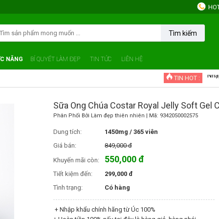
HOT
Tìm kiếm
Tíc
C NĂNG
BÍ QUYẾT LÀM ĐẸP
TIN TỨC
LIÊN HỆ
Nhậ
TIN HOT :
Chư
Khu
Sữa Ong Chúa Costar Royal Jelly Soft Gel
Phân Phối Bởi
Làm đẹp thiên nhiên
| Mã:
9342050002575
Mua
Dung tích:
1450mg / 365 viên
Giá bán:
849,000 đ
550,000 đ
Khuyến mãi còn:
Tiết kiệm đến:
299,000 đ
Tình trạng:
Có hàng
+ Nhập khẩu chính hãng từ Úc 100%