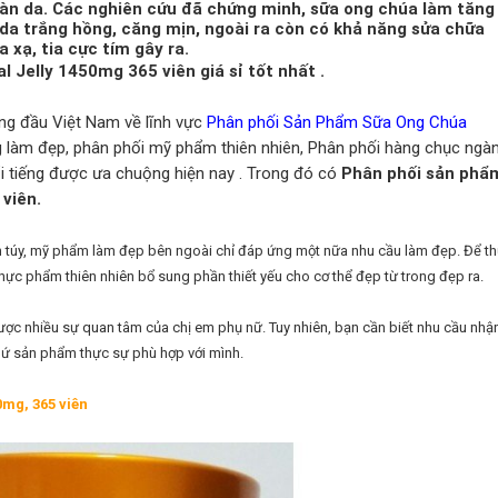
làn da. Các nghiên cứu đã chứng minh, sữa ong chúa làm tăng
úp da trắng hồng, căng mịn, ngoài ra còn có khả năng sửa chữa
 xạ, tia cực tím gây ra.
 Jelly 1450mg 365 viên giá sỉ tốt nhất .
àng đầu Việt Nam về lĩnh vực
Phân phối Sản Phẩm Sữa Ong Chúa
làm đẹp, phân phối mỹ phẩm thiên nhiên, Phân phối hàng chục ngà
i tiếng được ưa chuộng hiện nay . Trong đó có
Phân phối sản phẩ
viên.
ần túy, mỹ phẩm làm đẹp bên ngoài chỉ đáp ứng một nữa nhu cầu làm đẹp. Để t
hực phẩm thiên nhiên bổ sung phần thiết yếu cho cơ thể đẹp từ trong đẹp ra.
ợc nhiều sự quan tâm của chị em phụ nữ. Tuy nhiên, bạn cần biết nhu cầu nhậ
thứ sản phẩm thực sự phù hợp với mình.
mg, 365 viên