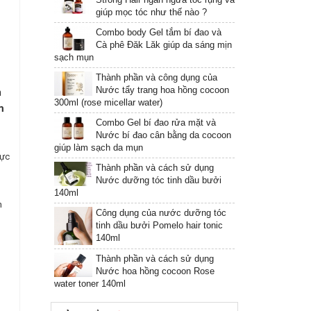
giúp mọc tóc như thế nào ?
Combo body Gel tắm bí đao và
Cà phê Đăk Lăk giúp da sáng mịn
sạch mụn
Thành phần và công dụng của
Nước tẩy trang hoa hồng cocoon
n
300ml (rose micellar water)
m
Combo Gel bí đao rửa mặt và
Nước bí đao cân bằng da cocoon
giúp làm sạch da mụn
hực
Thành phần và cách sử dụng
Nước dưỡng tóc tinh dầu bưởi
140ml
n
Công dụng của nước dưỡng tóc
tinh dầu bưởi Pomelo hair tonic
140ml
Thành phần và cách sử dụng
Nước hoa hồng cocoon Rose
water toner 140ml