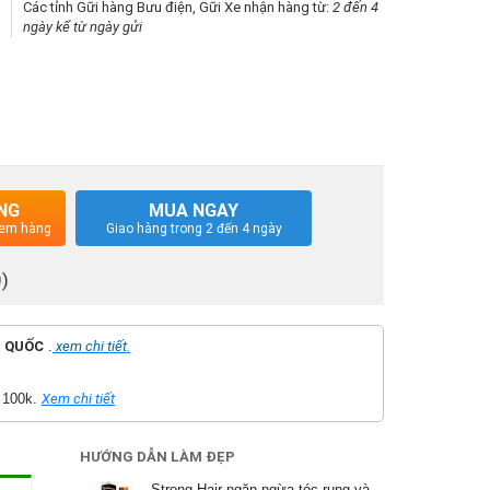
Các tỉnh Gữi hàng Bưu điện, Gữi Xe nhận hàng từ:
2 đến 4
ngày kể từ ngày gửi
NG
MUA NGAY
 xem hàng
Giao hàng trong 2 đến 4 ngày
0)
 QUỐC
.
xem chi tiết.
 100k.
Xem chi tiết
HƯỚNG DẪN LÀM ĐẸP
Strong Hair ngăn ngừa tóc rụng và