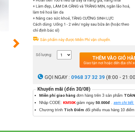
+ Hoàn tiền 100% nếu tại đây là hàng giả, hàng nhái
+ Làm đẹp, LÀM DA CĂNG và TRẮNG MỊN, ngăn lão hoá,
làm trẻ hoá làn da
+ Nâng cao sức khoẻ, TĂNG CƯỜNG SINH LỰC
Cách dùng: Uống 1 - 2 viên/ ngày sau bữa ăn (hoặc theo
chỉ định bác sĩ)
Sản phẩm này được Miễn Phí vận chuyển.
Số lượng:
THÊM VÀO GIỎ HÀ
Giao tận nơi hoặc đến địa chỉ
GỌI NGAY :
0968 37 32 39
(8:00 - 21:0
Khuyến mãi (đến 30/08)
Miễn phí giao hàng
đơn hàng trên 3 sản phẩm
TOÀN
Nhập CODE:
KM50K
giảm ngay
50.000đ
.
xem chi tiết.
Chương trình
Tích Điểm
đổi phiếu mua hàng 10 điểm