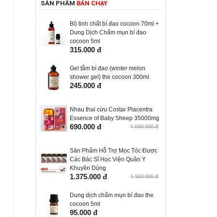
SẢN PHẨM
BÁN CHẠY
Bộ tinh chất bí đao cocoon 70ml +
Dung Dịch Chấm mụn bí đao
cocoon 5ml
315.000 đ
Gel tắm bí đao (winter melon
shower gel) the cocoon 300ml
245.000 đ
Nhau thai cừu Costar Placentra
Essence of Baby Sheep 35000mg
690.000 đ
1.090.000 đ
Sản Phẩm Hỗ Trợ Mọc Tóc Được
Các Bác Sĩ Học Viện Quân Y
Khuyên Dùng
1.375.000 đ
1.920.000 đ
Dung dịch chấm mụn bí đao the
cocoon 5ml
95.000 đ