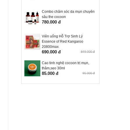
Combo chăm sóc da mụn chuyên
sâu the cocoon
780.000 đ
Viên uống Hỗ Trợ Sinh Lý
Essence of Red Kangaroo
20800max
690.000 đ
849.000 đ
Cao tinh nghệ cocoon trị mụn,
thâm,sẹo 30ml
85.000 đ
95.000 đ