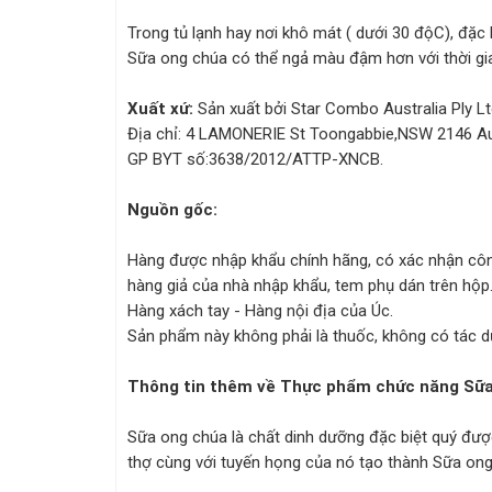
Trong tủ lạnh hay nơi khô mát ( dưới 30 độC), đặc b
Sữa ong chúa có thể ngả màu đậm hơn với thời gian
Xuất xứ:
Sản xuất bởi Star Combo Australia Ply Lt
Địa chỉ: 4 LAMONERIE St Toongabbie,NSW 2146 Aus
GP BYT số:3638/2012/ATTP-XNCB.
Nguồn gốc:
Hàng được nhập khẩu chính hãng, có xác nhận côn
hàng giả của nhà nhập khẩu, tem phụ dán trên hộp
Hàng xách tay - Hàng nội địa của Úc.
Sản phẩm này không phải là thuốc, không có tác d
Thông tin thêm về Thực phẩm chức năng Sữa
Sữa ong chúa là chất dinh dưỡng đặc biệt quý đượ
thợ cùng với tuyến họng của nó tạo thành Sữa ong