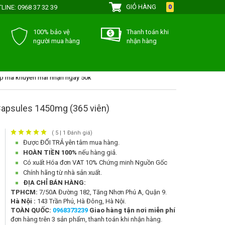
GIỎ HÀNG
LINE:
0968 37 32 39
0
100% bảo vệ
Thanh toán khi
người mua hàng
nhận hàng
h điểm của lamdepthiennhien.vn
p mã khuyến mãi nhận ngay 50k
ơng trình khuyến mãi của Lamdepthiennhien.vn
yến mãi đặc biệt dành cho 20/10
 Capsules 1450mg (365 viên)
 1 tặng 1
(
5
|
1
Đánh giá)
Được ĐỔI TRẢ
yên tâm mua hàng.
HOÀN TIỀN 100%
nếu hàng giả.
Có xuất Hóa đơn VAT 10% Chứng minh Nguồn Gốc
Chính hãng từ nhà sản xuất.
ĐỊA CHỈ BÁN HÀNG:
TPHCM:
7/50A Đường 182, Tăng Nhơn Phú A, Quận 9.
Hà Nội :
143 Trần Phú, Hà Đông, Hà Nội.
TOÀN QUỐC:
0968373239
Giao hàng tận nơi
miễn phí
đơn hàng trên 3 sản phẩm, thanh toán khi nhận hàng.