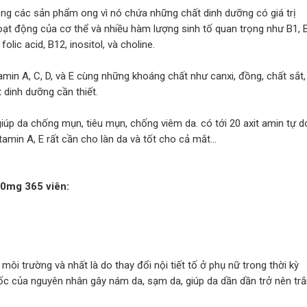
ong các sản phẩm ong vì nó chứa những chất dinh dưỡng có giá trị
oạt động của cơ thể và nhiều hàm lượng sinh tố quan trọng như B1, 
 folic acid, B12, inositol, và choline.
in A, C, D, và E cùng những khoáng chất như canxi, đồng, chất sắt,
t dinh dưỡng cần thiết.
iúp da chống mụn, tiêu mụn, chống viêm da. có tới 20 axit amin tự d
itamin A, E rất cần cho làn da và tốt cho cả mắt…
0mg 365 viên:
i trường và nhất là do thay đổi nội tiết tố ở phụ nữ trong thời kỳ
gốc của nguyên nhân gây nám da, sạm da, giúp da dần dần trở nên tr