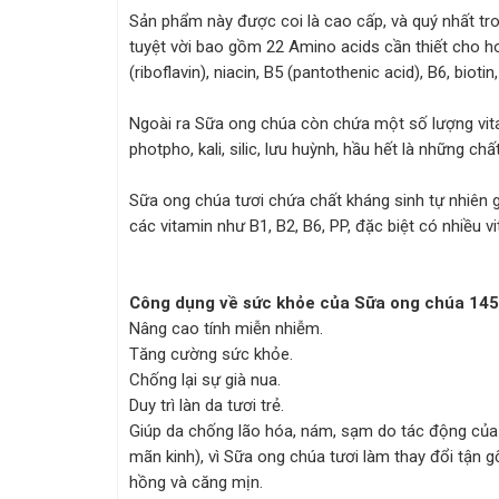
Sản phẩm này được coi là cao cấp, và quý nhất tr
tuyệt vời bao gồm 22 Amino acids cần thiết cho h
(riboflavin), niacin, B5 (pantothenic acid), B6, biotin,
Ngoài ra Sữa ong chúa còn chứa một số lượng vitam
photpho, kali, silic, lưu huỳnh, hầu hết là những chấ
Sữa ong chúa tươi chứa chất kháng sinh tự nhiên g
các vitamin như B1, B2, B6, PP, đặc biệt có nhiều v
Công dụng về sức khỏe của Sữa ong chúa 145
Nâng cao tính miễn nhiễm.
Tăng cường sức khỏe.
Chống lại sự già nua.
Duy trì làn da tươi trẻ.
Giúp da chống lão hóa, nám, sạm do tác động của mô
mãn kinh), vì Sữa ong chúa tươi làm thay đổi tận 
hồng và căng mịn.