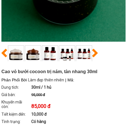
Cao vỏ bưởi cocoon trị nám, tàn nhang 30ml
Phân Phối Bởi
Làm đẹp thiên nhiên
| Mã:
Dung tích:
30ml / 1 hủ
Giá bán:
95,000 đ
Khuyến mãi
85,000 đ
còn:
Tiết kiệm đến:
10,000 đ
Tình trạng:
Có hàng