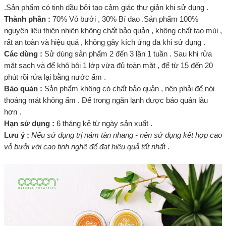
.Sản phẩm có tinh dầu bởi tạo cảm giác thư giản khi sử dụng .
Thành phần :
70% Vỏ bưởi , 30% Bí đao .Sản phẩm 100%
nguyên liệu thiên nhiên không chất bảo quản , không chất tạo mùi ,
rất an toàn và hiệu quả , không gây kích ứng da khi sử dụng .
Các dùng :
Sử dùng sản phẩm 2 đến 3 lần 1 tuần . Sau khi rửa
mặt sạch và để khô bôi 1 lớp vừa đủ toàn mặt , để từ 15 đến 20
phút rồi rửa lại bằng nước ấm .
Bảo quản :
Sản phẩm không có chất bảo quản , nên phải để nói
thoáng mát không ẩm . Để trong ngăn lạnh được bảo quản lâu
hơn .
Hạn sử dụng :
6 tháng kẻ từ ngày sản xuất .
Lưu ý :
Nếu sử dụng trị nám tàn nhang - nên sử dụng kết hợp cao
vỏ bưởi với cao tinh nghệ để đạt hiệu quả tốt nhấ
t .