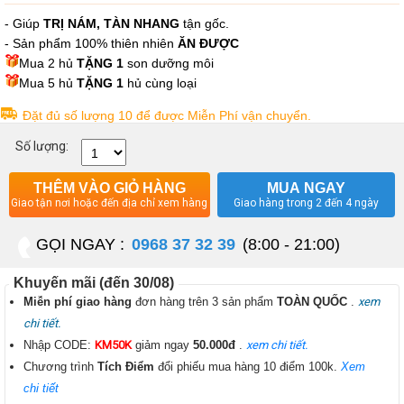
- Giúp
TRỊ NÁM, TÀN NHANG
tận gốc.
- Sản phẩm 100% thiên nhiên
ĂN ĐƯỢC
Mua 2 hủ
TẶNG 1
son dưỡng môi
Mua 5 hủ
TẶNG 1
hủ cùng loại
Đặt đủ số lượng 10 để được Miễn Phí vận chuyển.
Số lượng:
THÊM VÀO GIỎ HÀNG
MUA NGAY
Giao tận nơi hoặc đến địa chỉ xem hàng
Giao hàng trong 2 đến 4 ngày
GỌI NGAY :
0968 37 32 39
(8:00 - 21:00)
Khuyến mãi (đến 30/08)
Miễn phí giao hàng
đơn hàng trên 3 sản phẩm
TOÀN QUỐC
.
xem
chi tiết.
Nhập CODE:
KM50K
giảm ngay
50.000đ
.
xem chi tiết.
Chương trình
Tích Điểm
đổi phiếu mua hàng 10 điểm 100k.
Xem
chi tiết