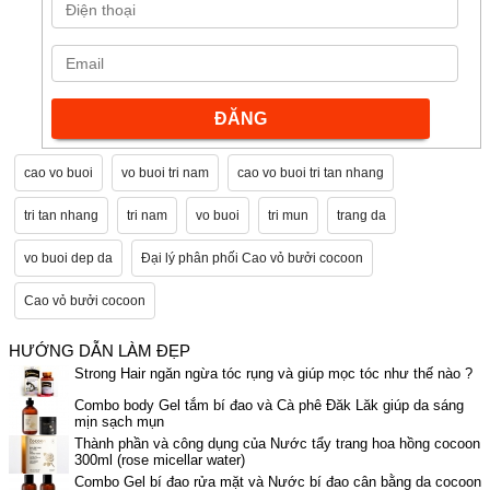
cao vo buoi
vo buoi tri nam
cao vo buoi tri tan nhang
tri tan nhang
tri nam
vo buoi
tri mun
trang da
vo buoi dep da
Đại lý phân phối Cao vỏ bưởi cocoon
Cao vỏ bưởi cocoon
HƯỚNG DẪN LÀM ĐẸP
Strong Hair ngăn ngừa tóc rụng và giúp mọc tóc như thế nào ?
Combo body Gel tắm bí đao và Cà phê Đăk Lăk giúp da sáng
mịn sạch mụn
Thành phần và công dụng của Nước tẩy trang hoa hồng cocoon
300ml (rose micellar water)
Combo Gel bí đao rửa mặt và Nước bí đao cân bằng da cocoon