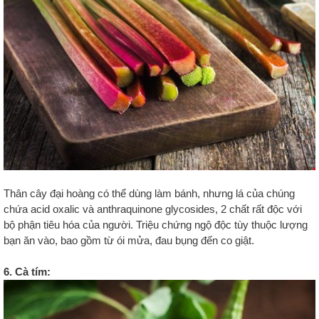
Thân cây đại hoàng có thể dùng làm bánh, nhưng lá của chúng
chứa acid oxalic và anthraquinone glycosides, 2 chất rất độc với
bộ phận tiêu hóa của người. Triệu chứng ngộ độc tùy thuộc lượng
bạn ăn vào, bao gồm từ ói mửa, đau bụng đến co giật.
6. Cà tím: