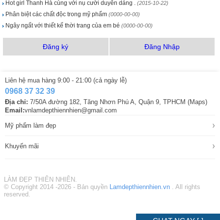
Hot girl Thanh Hà cùng với nụ cười duyên dáng .
(2015-10-22)
Phân biệt các chất độc trong mỹ phẩm
(0000-00-00)
Ngây ngất với thiết kế thời trang của em bé
(0000-00-00)
Đăng ký
Đăng Nhập
Liên hệ mua hàng 9:00 - 21:00 (cả ngày lễ)
0968 37 32 39
Địa chỉ:
7/50A đường 182, Tăng Nhơn Phú A, Quận 9, TPHCM (Maps)
Email:
vnlamdepthiennhien@gmail.com
›
Mỹ phẩm làm đẹp
›
Khuyến mãi
LÀM ĐẸP THIÊN NHIÊN.
© Copyright 2014 -2026 - Bản quyền
Lamdepthiennhien.vn
. All rights
reserved.