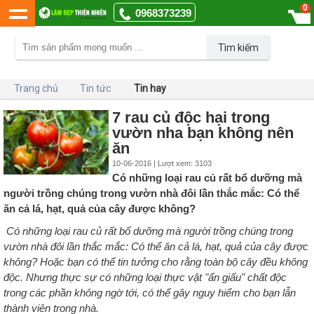
0
0968373239
Tìm kiếm
Trang chủ
Tin tức
Tin hay
7 rau củ độc hại trong
vườn nha bạn không nên
ăn
10-06-2016 | Lượt xem: 3103
Có những loại rau củ rất bổ dưỡng mà
người trồng chúng trong vườn nhà đôi lần thắc mắc: Có thể
ăn cả lá, hạt, quả của cây được không?
Có những loại rau củ rất bổ dưỡng mà người trồng chúng trong
vườn nhà đôi lần thắc mắc: Có thể ăn cả lá, hạt, quả của cây được
không? Hoặc bạn có thể tin tưởng cho rằng toàn bộ cây đều không
độc. Nhưng thực sự có những loại thực vật "ẩn giấu" chất độc
trong các phần không ngờ tới, có thể gây nguy hiểm cho bạn lẫn
thành viên trong nhà.