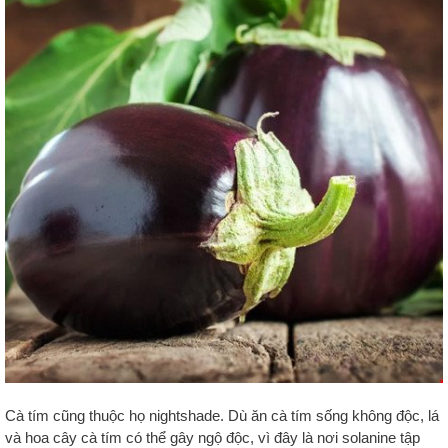
Cà tím cũng thuộc họ nightshade. Dù ăn cà tím sống không độc, lá
và hoa cây cà tím có thể gây ngộ độc, vì đây là nơi solanine tập