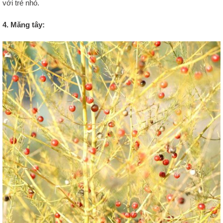
với trẻ nhỏ.
4. Măng tây: