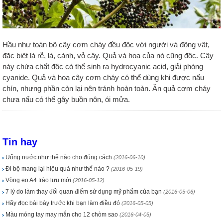
Hầu như toàn bộ cây cơm cháy đều độc với người và động vật,
đặc biệt là rễ, lá, cành, vỏ cây. Quả và hoa của nó cũng độc. Cây
này chứa chất độc có thể sinh ra hydrocyanic acid, giải phóng
cyanide. Quả và hoa cây cơm cháy có thể dùng khi được nấu
chín, nhưng phần còn lại nên tránh hoàn toàn. Ăn quả cơm cháy
chưa nấu có thể gây buồn nôn, ói mửa.
Tin hay
Uống nước như thế nào cho đúng cách
(2016-06-10)
Đi bộ mang lại hiệu quả như thế nào ?
(2016-05-19)
Vòng eo A4 trào lưu mới
(2016-05-12)
7 lý do làm thay đổi quan điểm sử dụng mỹ phẩm của bạn
(2016-05-06)
Hãy đọc bài bày trước khi bạn làm điều đó
(2016-05-05)
Màu móng tay may mắn cho 12 chòm sao
(2016-04-05)